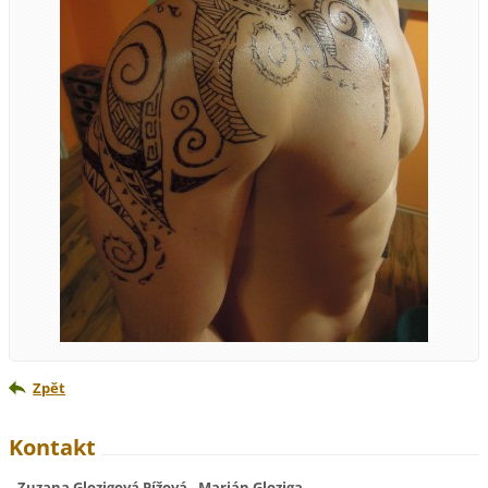
Zpět
Kontakt
Zuzana Glozigová Pížová , Marián Gloziga