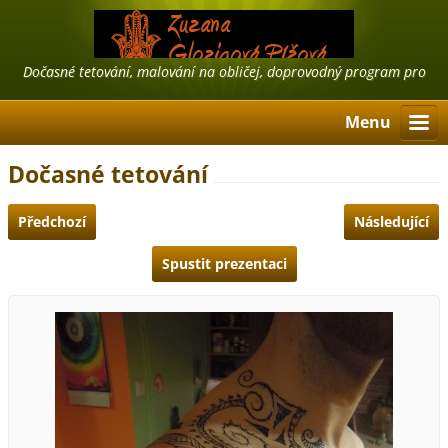
Dočasné tetování, malování na obličej, doprovodný program pro
firmy, airbrush tattoo, třpytivé tetování
Menu
Dočasné tetování
Předchozí
Následující
Spustit prezentaci