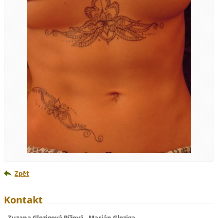
Zpět
Kontakt
Zuzana Glozigová Pížová , Marián Gloziga