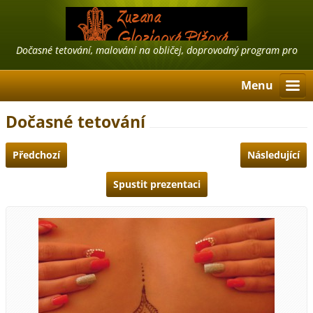
Dočasné tetování, malování na obličej, doprovodný program pro
firmy, airbrush tattoo, třpytivé tetování
Menu
Dočasné tetování
Předchozí
Následující
Spustit prezentaci