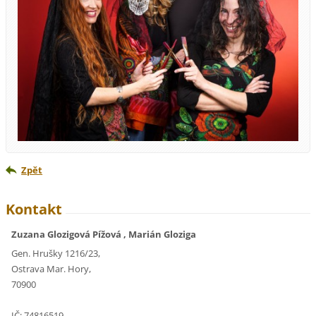
Zpět
Kontakt
Zuzana Glozigová Pížová , Marián Gloziga
Gen. Hrušky 1216/23,
Ostrava Mar. Hory,
70900
IČ: 74816519