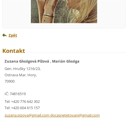
Zpět
Kontakt
Zuzana Glozigová Pížová , Marián Gloziga
Gen. Hrušky 1216/23,
Ostrava Mar. Hory,
70900
IČ: 74816519
Tel: +420 776 642 302
Tel: +420 604 615 157
zuzana.pizova@gmail.com docasnetetovani@gmail.com