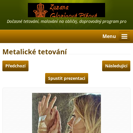
Dočasné tetování, malování na obličej, doprovodný program pro
firmy, airbrush tattoo, třpytivé tetování
Menu
Metalické tetování
Předchozí
Následující
Spustit prezentaci