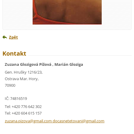
Zpět
Kontakt
Zuzana Glozigová Pížová , Marián Gloziga
Gen. Hrušky 1216/23,
Ostrava Mar. Hory,
70900
IČ: 74816519
Tel: +420 776 642 302
Tel: +420 604 615 157
zuzana.pizova@gmail.com docasnetetovani@gmail.com