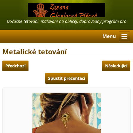
Dočasné tetování, malování na obličej, doprovodný program pro
firmy, airbrush tattoo, třpytivé tetování
Menu
Metalické tetování
Předchozí
Následující
Spustit prezentaci