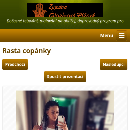
Dočasné tetování, malování na obličej, doprovodný program pro
firmy, airbrush tattoo, třpytivé tetování
Menu
Rasta copánky
Předchozí
Následující
Spustit prezentaci