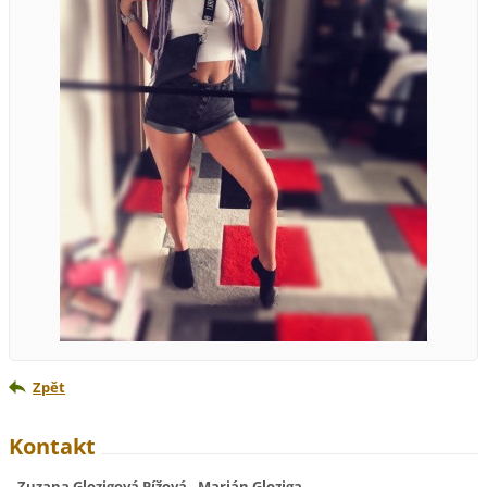
Zpět
Kontakt
Zuzana Glozigová Pížová , Marián Gloziga