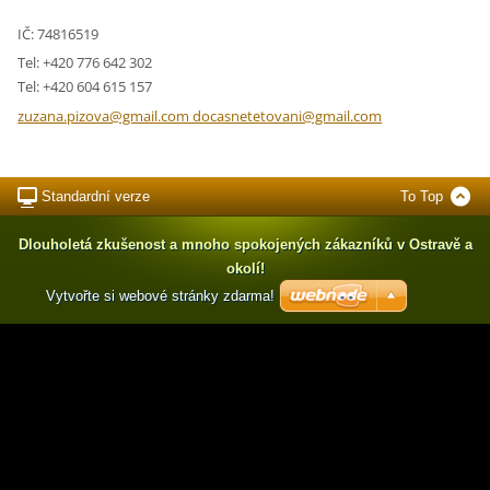
IČ: 74816519
Tel: +420 776 642 302
Tel: +420 604 615 157
zuzana.pizova@gmail.com docasnetetovani@gmail.com
Standardní verze
To Top
Dlouholetá zkušenost a mnoho spokojených zákazníků v Ostravě a
okolí!
Vytvořte si webové stránky zdarma!