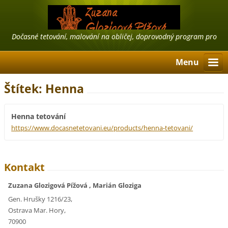
Dočasné tetování, malování na obličej, doprovodný program pro
firmy, airbrush tattoo, třpytivé tetování
Menu
Štítek: Henna
Henna tetování
https://www.docasnetetovani.eu/products/henna-tetovani/
Kontakt
Zuzana Glozigová Pížová , Marián Gloziga
Gen. Hrušky 1216/23,
Ostrava Mar. Hory,
70900