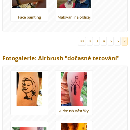
Face painting
Malování na obličej
<<
<
3
4
5
6
7
Fotogalerie: Airbrush "dočasné tetování"
Airbrush nástřiky