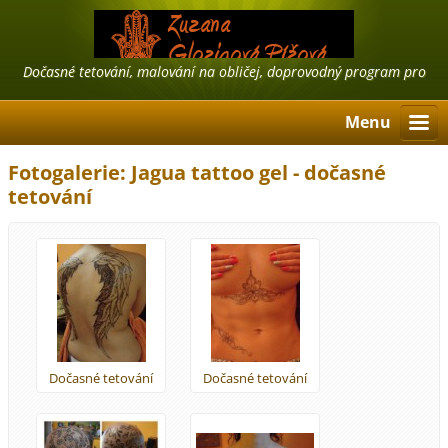
Dočasné tetování, malování na obličej, doprovodný program pro
firmy, airbrush tattoo, třpytivé tetování
Menu
Fotogalerie: Jagua tattoo gel - dočasné
tetování
Dočasné tetování
Dočasné tetování