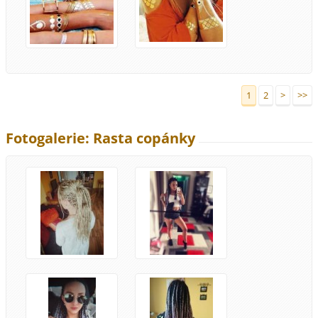
1
2
>
>>
Fotogalerie: Rasta copánky